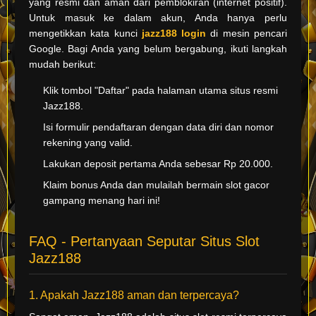
yang resmi dan aman dari pemblokiran (internet positif).
Untuk masuk ke dalam akun, Anda hanya perlu
mengetikkan kata kunci
jazz188 login
di mesin pencari
Google. Bagi Anda yang belum bergabung, ikuti langkah
mudah berikut:
Klik tombol "Daftar" pada halaman utama situs resmi
Jazz188.
Isi formulir pendaftaran dengan data diri dan nomor
rekening yang valid.
Lakukan deposit pertama Anda sebesar Rp 20.000.
Klaim bonus Anda dan mulailah bermain slot gacor
gampang menang hari ini!
FAQ - Pertanyaan Seputar Situs Slot
Jazz188
1. Apakah Jazz188 aman dan terpercaya?