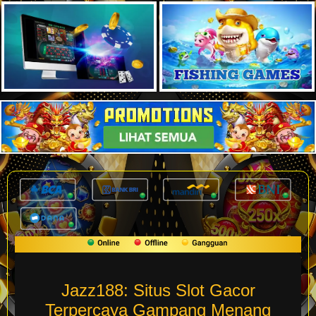
Jazz188: Situs Slot Gacor
Terpercaya Gampang Menang