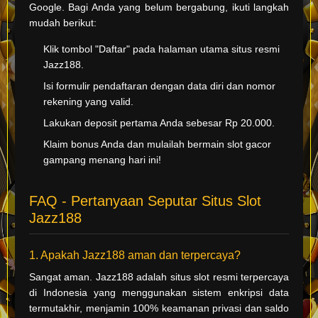
Google. Bagi Anda yang belum bergabung, ikuti langkah
mudah berikut:
Klik tombol "Daftar" pada halaman utama situs resmi
Jazz188.
Isi formulir pendaftaran dengan data diri dan nomor
rekening yang valid.
Lakukan deposit pertama Anda sebesar Rp 20.000.
Klaim bonus Anda dan mulailah bermain slot gacor
gampang menang hari ini!
FAQ - Pertanyaan Seputar Situs Slot
Jazz188
1. Apakah Jazz188 aman dan terpercaya?
Sangat aman. Jazz188 adalah situs slot resmi terpercaya
di Indonesia yang menggunakan sistem enkripsi data
termutakhir, menjamin 100% keamanan privasi dan saldo