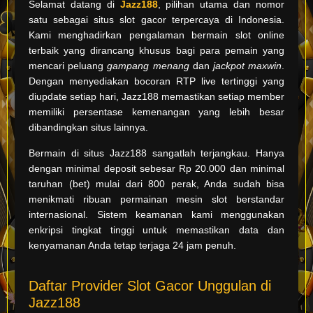
Selamat datang di
Jazz188
, pilihan utama dan nomor
satu sebagai situs slot gacor terpercaya di Indonesia.
Kami menghadirkan pengalaman bermain slot online
terbaik yang dirancang khusus bagi para pemain yang
mencari peluang
gampang menang
dan
jackpot maxwin
.
Dengan menyediakan bocoran RTP live tertinggi yang
diupdate setiap hari, Jazz188 memastikan setiap member
memiliki persentase kemenangan yang lebih besar
dibandingkan situs lainnya.
Bermain di situs Jazz188 sangatlah terjangkau. Hanya
dengan minimal deposit sebesar Rp 20.000 dan minimal
taruhan (bet) mulai dari 800 perak, Anda sudah bisa
menikmati ribuan permainan mesin slot berstandar
internasional. Sistem keamanan kami menggunakan
enkripsi tingkat tinggi untuk memastikan data dan
kenyamanan Anda tetap terjaga 24 jam penuh.
Daftar Provider Slot Gacor Unggulan di
Jazz188