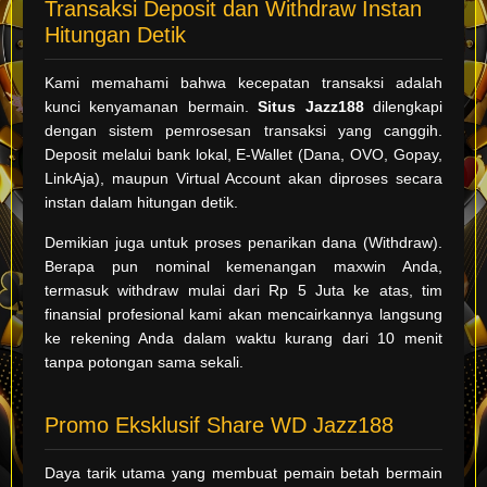
Transaksi Deposit dan Withdraw Instan
Hitungan Detik
Kami memahami bahwa kecepatan transaksi adalah
kunci kenyamanan bermain.
Situs Jazz188
dilengkapi
dengan sistem pemrosesan transaksi yang canggih.
Deposit melalui bank lokal, E-Wallet (Dana, OVO, Gopay,
LinkAja), maupun Virtual Account akan diproses secara
instan dalam hitungan detik.
Demikian juga untuk proses penarikan dana (Withdraw).
Berapa pun nominal kemenangan maxwin Anda,
termasuk withdraw mulai dari Rp 5 Juta ke atas, tim
finansial profesional kami akan mencairkannya langsung
ke rekening Anda dalam waktu kurang dari 10 menit
tanpa potongan sama sekali.
Promo Eksklusif Share WD Jazz188
Daya tarik utama yang membuat pemain betah bermain