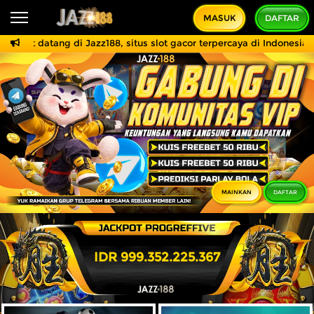
Beranda
MASUK
DAFTAR
lamat datang di Jazz188, situs slot gacor terpercaya di Indonesia.
Sports
BARU
PROMO
Jazz188: Situs Slot Gacor T
Live Casino
BARU
IDNPoker
BARU
Slots
PROMO
IDNLIVE
BARU
Stream N Spin
MAINKAN
DAFTAR
Arcade
PROMO
Table Games
IDR
999.352.228.373
Lottery
BARU
PROMO
IDNRaffle