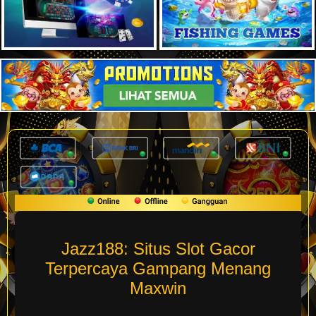
Jazz188: Situs Slot Gacor
Terpercaya Gampang Menang
Maxwin