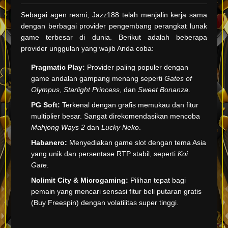
Sebagai agen resmi, Jazz188 telah menjalin kerja sama
dengan berbagai provider pengembang perangkat lunak
game terbesar di dunia. Berikut adalah beberapa
provider unggulan yang wajib Anda coba:
Pragmatic Play:
Provider paling populer dengan
game andalan gampang menang seperti
Gates of
Olympus
,
Starlight Princess
, dan
Sweet Bonanza
.
PG Soft:
Terkenal dengan grafis memukau dan fitur
multiplier besar. Sangat direkomendasikan mencoba
Mahjong Ways 2
dan
Lucky Neko
.
Habanero:
Menyediakan game slot dengan tema Asia
yang unik dan persentase RTP stabil, seperti
Koi
Gate
.
Nolimit City & Microgaming:
Pilihan tepat bagi
pemain yang mencari sensasi fitur beli putaran gratis
(Buy Freespin) dengan volatilitas super tinggi.