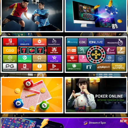
Promosi
Hubungi Kami
Live Chat
Pengaduan Customer
Pilih Bahasa:
MASUK
DAFTAR
&copy; Jazz188: Situs Slot Gacor Terpercaya
Gampang Menang Maxwin. Hak Cipta
Dilindungi.