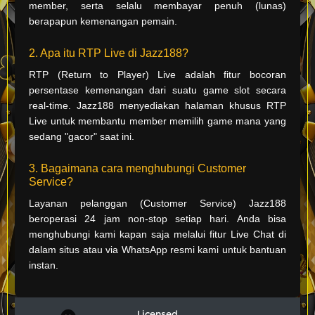
member, serta selalu membayar penuh (lunas)
berapapun kemenangan pemain.
2. Apa itu RTP Live di Jazz188?
RTP (Return to Player) Live adalah fitur bocoran
persentase kemenangan dari suatu game slot secara
real-time. Jazz188 menyediakan halaman khusus RTP
Live untuk membantu member memilih game mana yang
sedang "gacor" saat ini.
3. Bagaimana cara menghubungi Customer
Service?
Layanan pelanggan (Customer Service) Jazz188
beroperasi 24 jam non-stop setiap hari. Anda bisa
menghubungi kami kapan saja melalui fitur Live Chat di
dalam situs atau via WhatsApp resmi kami untuk bantuan
instan.
Licensed