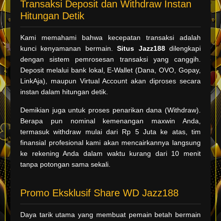
Transaksi Deposit dan Withdraw Instan
Hitungan Detik
Kami memahami bahwa kecepatan transaksi adalah
kunci kenyamanan bermain.
Situs Jazz188
dilengkapi
dengan sistem pemrosesan transaksi yang canggih.
Deposit melalui bank lokal, E-Wallet (Dana, OVO, Gopay,
LinkAja), maupun Virtual Account akan diproses secara
instan dalam hitungan detik.
Demikian juga untuk proses penarikan dana (Withdraw).
Berapa pun nominal kemenangan maxwin Anda,
termasuk withdraw mulai dari Rp 5 Juta ke atas, tim
finansial profesional kami akan mencairkannya langsung
ke rekening Anda dalam waktu kurang dari 10 menit
tanpa potongan sama sekali.
Promo Eksklusif Share WD Jazz188
Daya tarik utama yang membuat pemain betah bermain