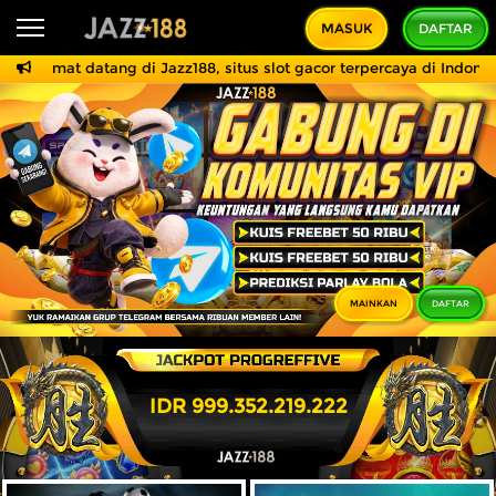
Beranda
MASUK
DAFTAR
Selamat datang di Jazz188, situs slot gacor terpercaya di Indone
Sports
BARU
PROMO
Jazz188: Situs Slot Gacor T
Live Casino
BARU
IDNPoker
BARU
Slots
PROMO
IDNLIVE
BARU
Stream N Spin
MAINKAN
DAFTAR
Arcade
PROMO
Table Games
IDR
999.352.220.177
Lottery
BARU
PROMO
IDNRaffle