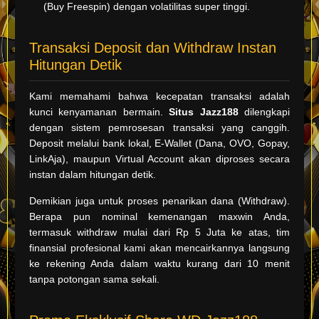
(Buy Freespin) dengan volatilitas super tinggi.
Transaksi Deposit dan Withdraw Instan
Hitungan Detik
Kami memahami bahwa kecepatan transaksi adalah
kunci kenyamanan bermain.
Situs Jazz188
dilengkapi
dengan sistem pemrosesan transaksi yang canggih.
Deposit melalui bank lokal, E-Wallet (Dana, OVO, Gopay,
LinkAja), maupun Virtual Account akan diproses secara
instan dalam hitungan detik.
Demikian juga untuk proses penarikan dana (Withdraw).
Berapa pun nominal kemenangan maxwin Anda,
termasuk withdraw mulai dari Rp 5 Juta ke atas, tim
finansial profesional kami akan mencairkannya langsung
ke rekening Anda dalam waktu kurang dari 10 menit
tanpa potongan sama sekali.