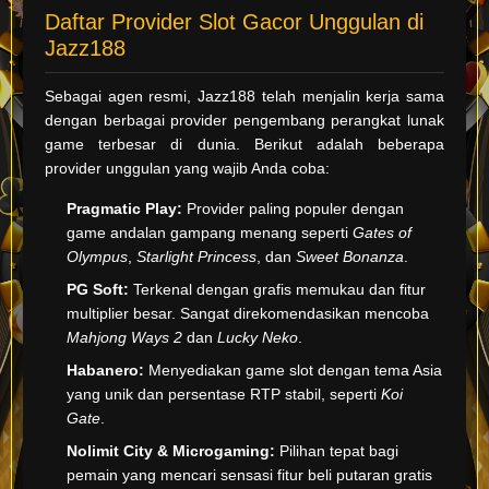
Daftar Provider Slot Gacor Unggulan di
Jazz188
Sebagai agen resmi, Jazz188 telah menjalin kerja sama
dengan berbagai provider pengembang perangkat lunak
game terbesar di dunia. Berikut adalah beberapa
provider unggulan yang wajib Anda coba:
Pragmatic Play:
Provider paling populer dengan
game andalan gampang menang seperti
Gates of
Olympus
,
Starlight Princess
, dan
Sweet Bonanza
.
PG Soft:
Terkenal dengan grafis memukau dan fitur
multiplier besar. Sangat direkomendasikan mencoba
Mahjong Ways 2
dan
Lucky Neko
.
Habanero:
Menyediakan game slot dengan tema Asia
yang unik dan persentase RTP stabil, seperti
Koi
Gate
.
Nolimit City & Microgaming:
Pilihan tepat bagi
pemain yang mencari sensasi fitur beli putaran gratis