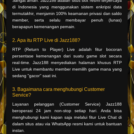
Sangat aman. Jazz188 adalah situs slot resmi terpercaya
di Indonesia yang menggunakan sistem enkripsi data
termutakhir, menjamin 100% keamanan privasi dan saldo
member, serta selalu membayar penuh (lunas)
berapapun kemenangan pemain.
2. Apa itu RTP Live di Jazz188?
RTP (Return to Player) Live adalah fitur bocoran
persentase kemenangan dari suatu game slot secara
real-time. Jazz188 menyediakan halaman khusus RTP
Live untuk membantu member memilih game mana yang
sedang "gacor" saat ini.
3. Bagaimana cara menghubungi Customer
Service?
Layanan pelanggan (Customer Service) Jazz188
beroperasi 24 jam non-stop setiap hari. Anda bisa
menghubungi kami kapan saja melalui fitur Live Chat di
dalam situs atau via WhatsApp resmi kami untuk bantuan
instan.