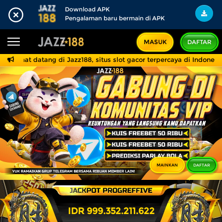
Download APK
Beranda
Pengalaman baru bermain di APK
Sports
BARU
PROMO
MASUK
DAFTAR
Live Casino
BARU
Selamat datang di Jazz188, situs slot gacor terpercaya di Indonesi
Jazz188: Situs Slot Gacor T
IDNPoker
BARU
Slots
PROMO
IDNLIVE
BARU
Stream N Spin
Arcade
PROMO
MAINKAN
DAFTAR
Table Games
Lottery
BARU
PROMO
IDR
999.352.216.981
IDNRaffle