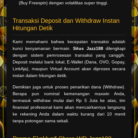
(Buy Freespin) dengan volatilitas super tinggi.
Transaksi Deposit dan Withdraw Instan
Hitungan Detik
Kami memahami bahwa kecepatan transaksi adalah
kunci kenyamanan bermain.
Situs Jazz188
dilengkapi
dengan sistem pemrosesan transaksi yang canggih.
Deposit melalui bank lokal, E-Wallet (Dana, OVO, Gopay,
LinkAja), maupun Virtual Account akan diproses secara
instan dalam hitungan detik.
Demikian juga untuk proses penarikan dana (Withdraw).
Berapa pun nominal kemenangan maxwin Anda,
termasuk withdraw mulai dari Rp 5 Juta ke atas, tim
finansial profesional kami akan mencairkannya langsung
ke rekening Anda dalam waktu kurang dari 10 menit
tanpa potongan sama sekali.