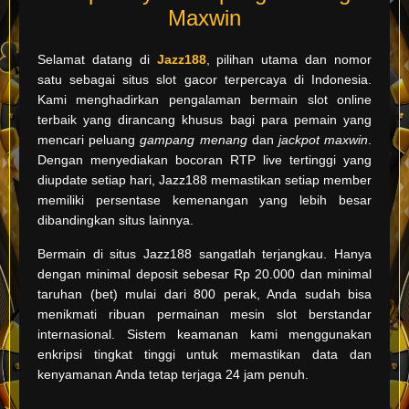
Maxwin
Selamat datang di
Jazz188
, pilihan utama dan nomor
satu sebagai situs slot gacor terpercaya di Indonesia.
Kami menghadirkan pengalaman bermain slot online
terbaik yang dirancang khusus bagi para pemain yang
mencari peluang
gampang menang
dan
jackpot maxwin
.
Dengan menyediakan bocoran RTP live tertinggi yang
diupdate setiap hari, Jazz188 memastikan setiap member
memiliki persentase kemenangan yang lebih besar
dibandingkan situs lainnya.
Bermain di situs Jazz188 sangatlah terjangkau. Hanya
dengan minimal deposit sebesar Rp 20.000 dan minimal
taruhan (bet) mulai dari 800 perak, Anda sudah bisa
menikmati ribuan permainan mesin slot berstandar
internasional. Sistem keamanan kami menggunakan
enkripsi tingkat tinggi untuk memastikan data dan
kenyamanan Anda tetap terjaga 24 jam penuh.