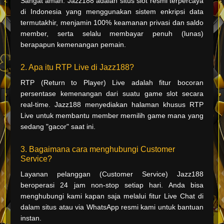
Sangat aman. Jazz188 adalah situs slot resmi terpercaya
di Indonesia yang menggunakan sistem enkripsi data
termutakhir, menjamin 100% keamanan privasi dan saldo
member, serta selalu membayar penuh (lunas)
berapapun kemenangan pemain.
2. Apa itu RTP Live di Jazz188?
RTP (Return to Player) Live adalah fitur bocoran
persentase kemenangan dari suatu game slot secara
real-time. Jazz188 menyediakan halaman khusus RTP
Live untuk membantu member memilih game mana yang
sedang "gacor" saat ini.
3. Bagaimana cara menghubungi Customer
Service?
Layanan pelanggan (Customer Service) Jazz188
beroperasi 24 jam non-stop setiap hari. Anda bisa
menghubungi kami kapan saja melalui fitur Live Chat di
dalam situs atau via WhatsApp resmi kami untuk bantuan
instan.